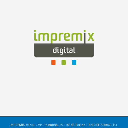
IMPREMIX srl s.u. - Via Postumia, 55 - 10142 Torino - Tel 011.723069 - P.I.