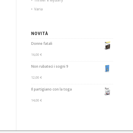
Thriller e Mystery
Varia
NOVITÀ
Donne fatali
16,00
€
Non rubateci i sogni 9
12,00
€
Il partigiano con la toga
14,00
€