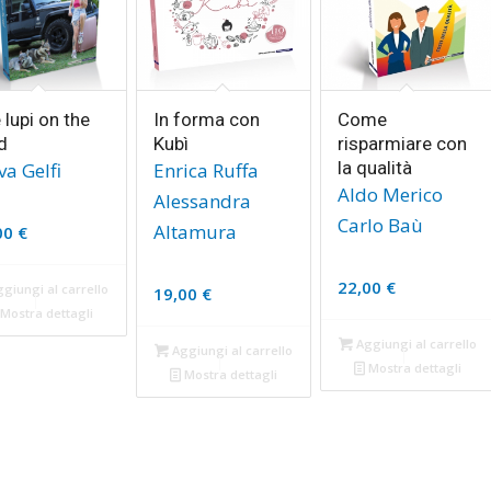
 lupi on the
In forma con
Come
d
Kubì
risparmiare con
la qualità
va Gelfi
Enrica Ruffa
Aldo Merico
Alessandra
Carlo Baù
Altamura
00
€
22,00
€
giungi al carrello
19,00
€
Mostra dettagli
Aggiungi al carrello
Aggiungi al carrello
Mostra dettagli
Mostra dettagli