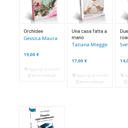
Orchidee
Una casa fatta a
Due
mano
roa
Gessica Maura
Tatiana Miegge
Sve
19,00
€
17,00
€
14,
Aggiungi al carrello
Mostra dettagli
Aggiungi al carrello
Ag
Mostra dettagli