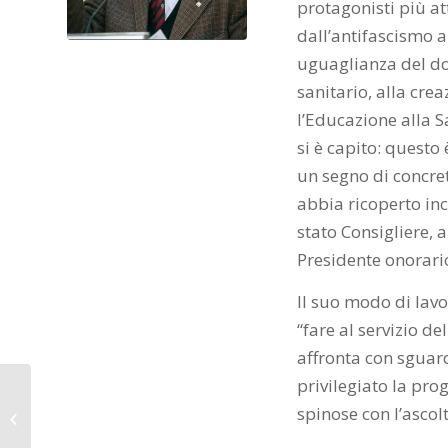
protagonisti più at
dall’antifascismo a
uguaglianza del dop
sanitario, alla cre
l’Educazione alla S
si è capito: questo
un segno di concre
abbia ricoperto inc
stato Consigliere, 
Presidente onorari
Il suo modo di lavo
“fare al servizio d
affronta con sguar
privilegiato la pro
07-02-2019
spinose con l’ascol
MaraMonella