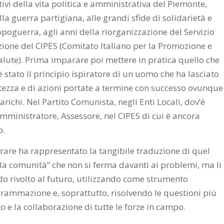
tivi della vita politica e amministrativa del Piemonte,
lla guerra partigiana, alle grandi sfide di solidarietà e
oguerra, agli anni della riorganizzazione del Servizio
azione del CIPES (Comitato Italiano per la Promozione e
alute). Prima imparare poi mettere in pratica quello che
 è stato il principio ispiratore di un uomo che ha lasciato
tezza e di azioni portate a termine con successo ovunque
arichi. Nel Partito Comunista, negli Enti Locali, dov’è
amministratore, Assessore, nel CIPES di cui è ancora
o.
rare ha rappresentato la tangibile traduzione di quel
ella comunità” che non si ferma davanti ai problemi, ma li
do rivolto al futuro, utilizzando come strumento
grammazione e, soprattutto, risolvendo le questioni più
to e la collaborazione di tutte le forze in campo.