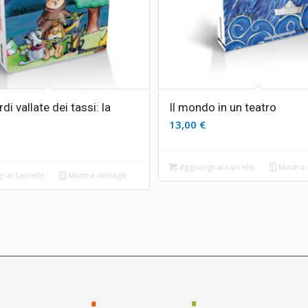
rdi vallate dei tassi: la
Il mondo in un teatro
13,00
€
Aggiungi al carrello
Mostra 
 al carrello
Mostra dettagli