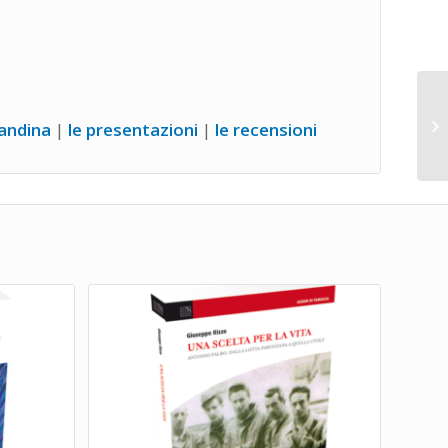
candina
|
l
e
presentazioni
|
le recensioni