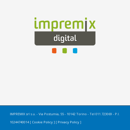
IMPREMIX srl s.u. - Via Postumia, 55 - 10142 Torino - Tel 011.723069 - P.I.
10244740014 [
Cookie Policy
] [
Privacy Policy
]