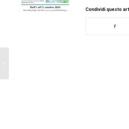
Condividi questo ar
Giuseppe De Michele
recensito da Nuova
Società