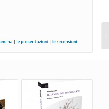
candina
|
l
e
presentazioni
|
le recensioni