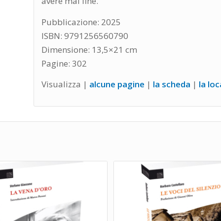
avere mai fine.
Pubblicazione: 2025
ISBN: 9791256560790
Dimensione: 13,5×21 cm
Pagine: 302
Visualizza |
alcune pagine
|
la scheda
|
la lo