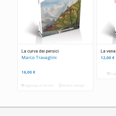
La curva dei persici
La vena
Marco Travaglini
12,00
€
16,00
€
Legg
Aggiungi al carrello
Mostra dettagli