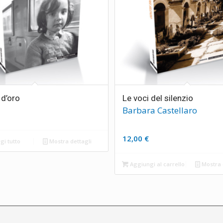
 d’oro
Le voci del silenzio
Barbara Castellaro
12,00
€
i tutto
Mostra dettagli
Aggiungi al carrello
Mostra 