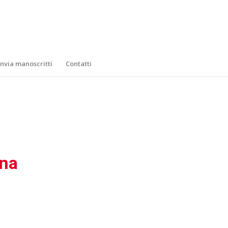
Invia manoscritti
Contatti
una