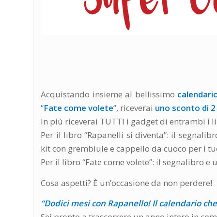
Acquistando insieme al bellissimo
calendari
“
Fate come volete
”, riceverai
uno sconto di 2
In più riceverai TUTTI i gadget di entrambi i li
Per il libro “Rapanelli si diventa”: il segnalib
kit con grembiule e cappello da cuoco per i t
Per il libro “Fate come volete”: il segnalibro e 
Cosa aspetti? È un’occasione da non perdere!
“Dodici mesi con Rapanello!
Il calendario ch
Sei pronto a trascorrere un anno intero in co