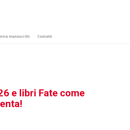
Invia manoscritti
Contatti
6 e libri Fate come
venta!