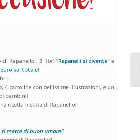
o
di Rapanello i 2 libri “
Rapanelli si diventa
” e
 euro sul totale
!
bri:
ro, 4 cartoline con bellissime illustrazioni, e un
uoi bambini!
una ricetta inedita di Rapanello!
e ti mette di buon umore”
mpagnia di Rapanello?