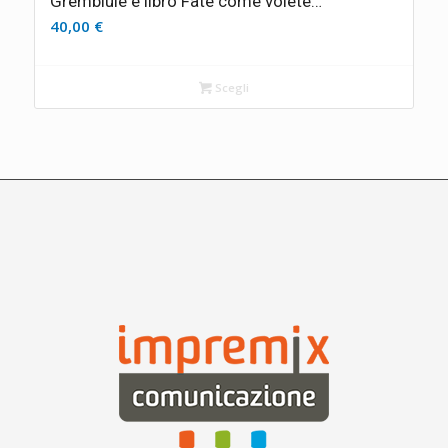
Grembiule e libro Fate come volete…
40,00
€
Scegli