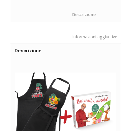
						Descrizione	
						Inform
Descrizione