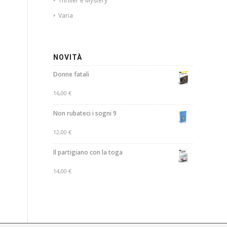
Thriller e Mystery
Varia
NOVITÀ
Donne fatali
16,00
€
Non rubateci i sogni 9
12,00
€
Il partigiano con la toga
14,00
€