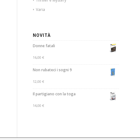
Thriller e Mystery
Varia
NOVITÀ
Donne fatali
16,00
€
Non rubateci i sogni 9
12,00
€
Il partigiano con la toga
14,00
€