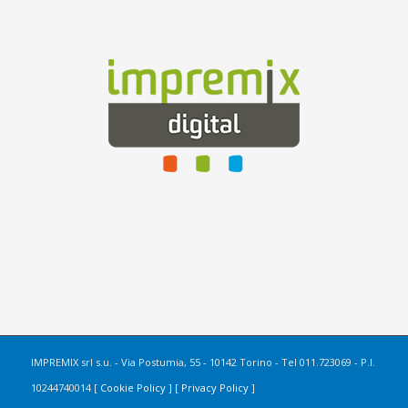
IMPREMIX srl s.u. - Via Postumia, 55 - 10142 Torino - Tel 011.723069 - P.I.
10244740014 [
Cookie Policy
] [
Privacy Policy
]