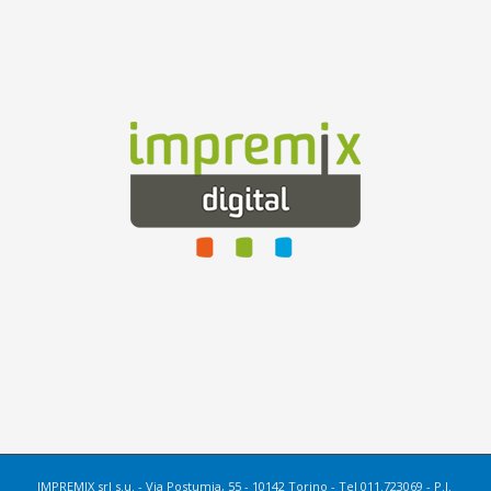
IMPREMIX srl s.u. - Via Postumia, 55 - 10142 Torino - Tel 011.723069 - P.I.