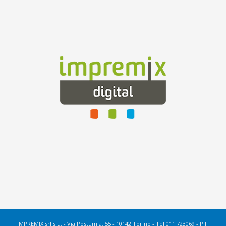
IMPREMIX srl s.u. - Via Postumia, 55 - 10142 Torino - Tel 011.723069 - P.I.