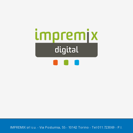
IMPREMIX srl s.u. - Via Postumia, 55 - 10142 Torino - Tel 011.723069 - P.I.